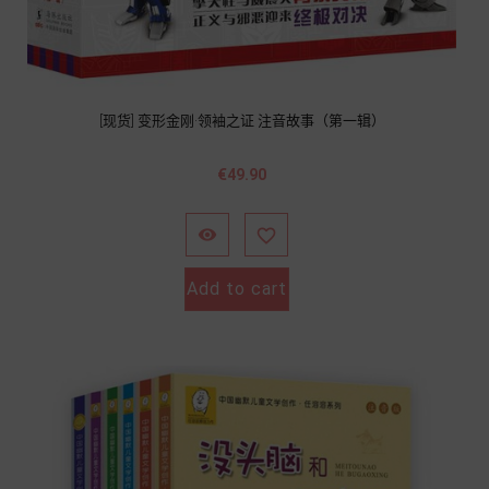
[现货] 变形金刚·领袖之证 注音故事（第一辑）
Price
€49.90


Add to cart