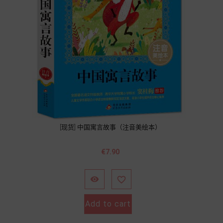
[现货] 中国寓言故事（注音美绘本）
Price
€7.90


Add to cart