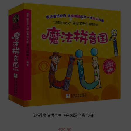
[现货] 魔法拼音国（升级版 全彩10册）
Price
€29.90