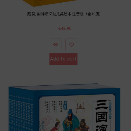
[现货] 封神演义幼儿美绘本 注音版（全10册）
Price
€42.90


Add to cart