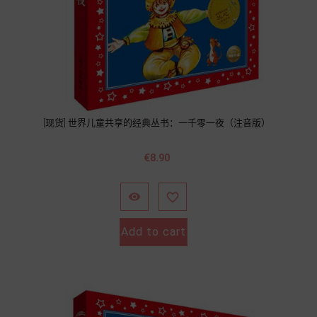
[现货] 世界儿童共享的经典丛书：一千零一夜（注音版）
Price
€8.90


Add to cart