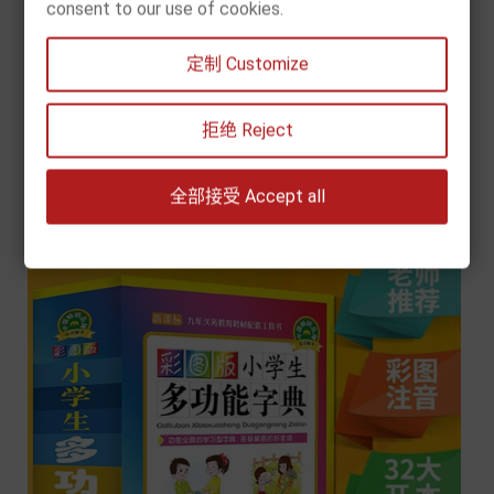
consent to our use of cookies.
[现货] 新华字典（双色本）
定制 Customize
Price
€10.90


拒绝 Reject
Add to cart
全部接受 Accept all