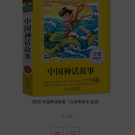
[现货] 中国神话故事（注音美绘本 金波）
Price
€7.90

