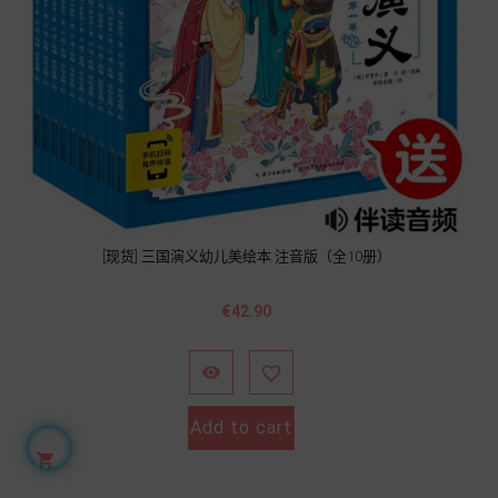
[现货] 三国演义幼儿美绘本 注音版（全10册）
Price
€42.90


Add to cart
