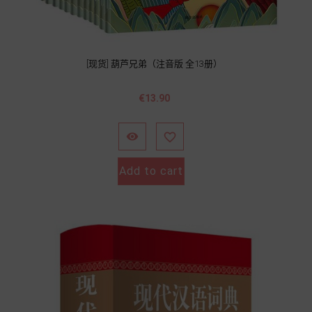
[现货] 葫芦兄弟（注音版 全13册）
Price
€13.90


Add to cart