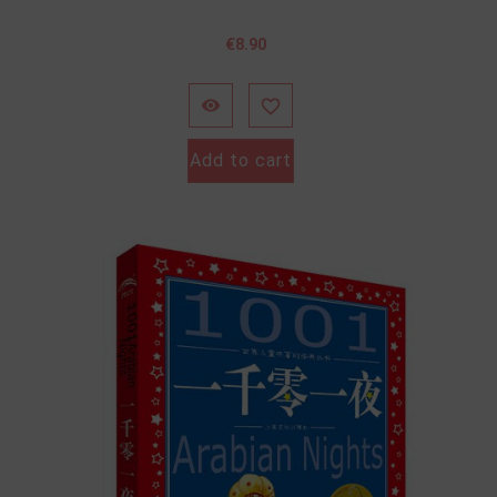
Price
€8.90


Add to cart