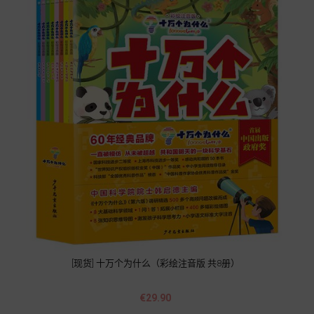
[现货] 十万个为什么（彩绘注音版 共8册）
Price
€29.90