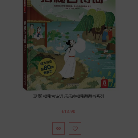
[现货] 揭秘古诗词 乐乐趣揭秘翻翻书系列
Price
€13.90

