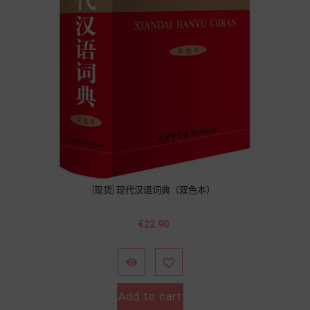
[现货] 现代汉语词典（双色本）
Price
€22.90


Add to cart