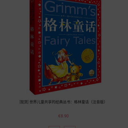
[现货] 世界儿童共享的经典丛书：格林童话（注音版）
Price
€8.90