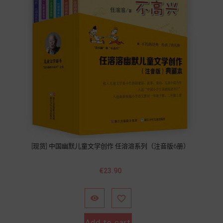
[现货] 中国幽默儿童文学创作 任溶溶系列（注音版6册）
Price
€23.90


Add to cart