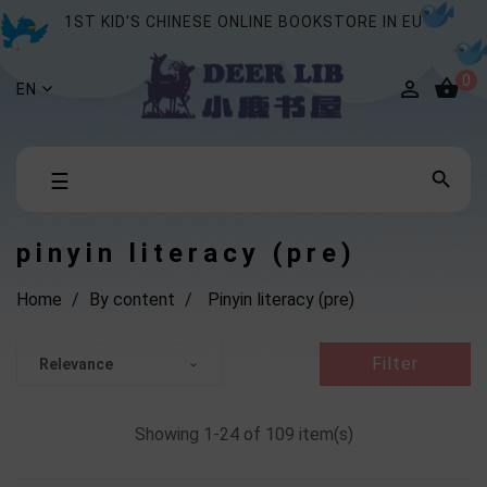
1ST KID'S CHINESE ONLINE BOOKSTORE IN EU
0


EN
Toggle

☰
navigation
pinyin literacy (pre)
Home
By content
Pinyin literacy (pre)
Filter
Relevance

Showing 1-24 of 109 item(s)