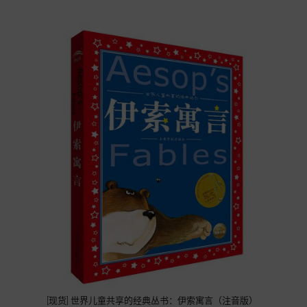
[现货] 世界儿童共享的经典丛书：伊索寓言（注音版）