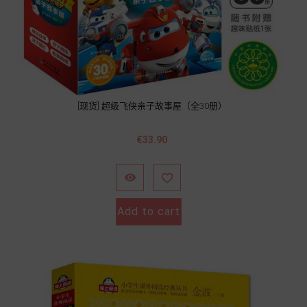
[现货] 超级飞侠亲子故事屋（全30册）
Price
€33.90


Add to cart