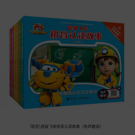
[现货] 超级飞侠拼音认读故事（有声趣读）