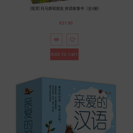
[现货] 托马斯和朋友 拼读故事书（全8册）
Price
€31.90


Add to cart