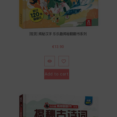
[现货] 揭秘汉字 乐乐趣揭秘翻翻书系列
Price
€13.90


Add to cart