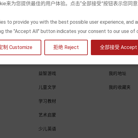
okie来为您提供最佳的用户体验。点击“全部接受”按钮表示您同
es to provide you with the best possible user experience, and a
内容分类
我的账号
king the "Accept All" button indicates your consent to our use of 
绘本
访问账户
定制 Customize
拒绝 Reject
全部接受 Accept a
科普百科
我的订单
益智游戏
我的地址
儿童文学
我的收藏夹
学习教材
艺术启蒙
少儿英语