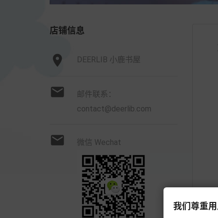
店铺信息

DEERLIB 小鹿书屋

邮件联系：
contact@deerlib.com

微信 Wechat
我们尊重用户的隐