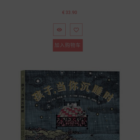
价
€ 33.90
格


加入购物车