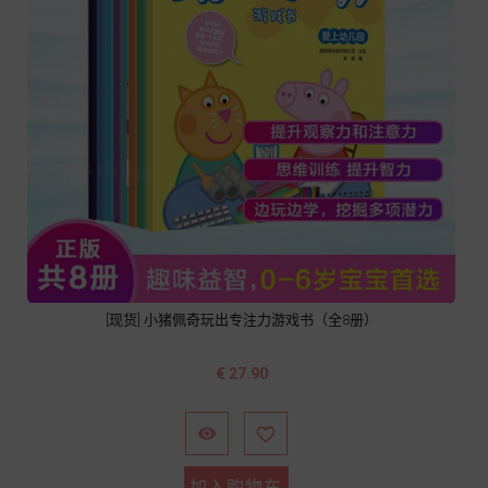
[现货] 小猪佩奇玩出专注力游戏书（全8册）
价
€ 27.90
格


加入购物车