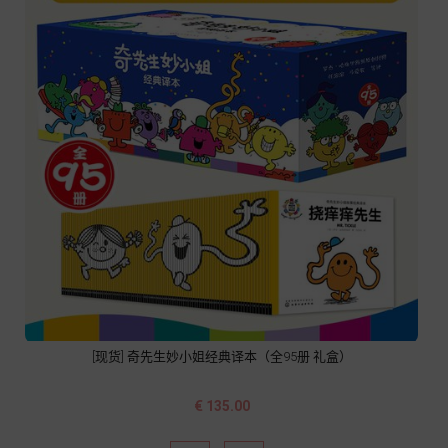
[现货] 奇先生妙小姐经典译本（全95册 礼盒）
价
€ 135.00
格