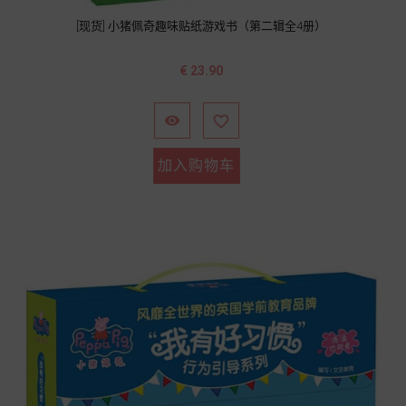
[现货] 小猪佩奇趣味贴纸游戏书（第二辑全4册）
价
€ 23.90
格


加入购物车