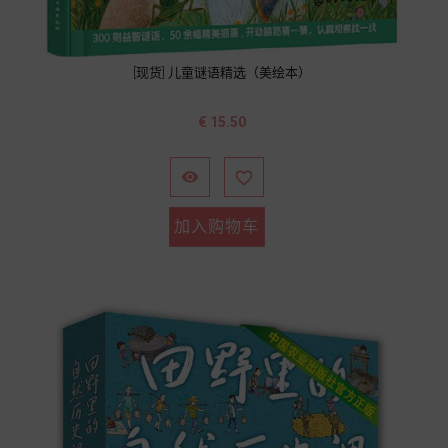
[现货] 儿童谜语精选（美绘本）
价
€ 15.50
格


加入购物车