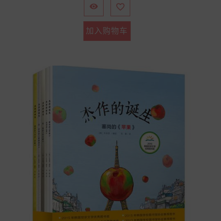


加入购物车