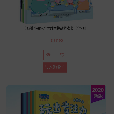
[现货] 小猪佩奇思维大挑战游戏书（全5册）
价
€ 27.90
格


加入购物车