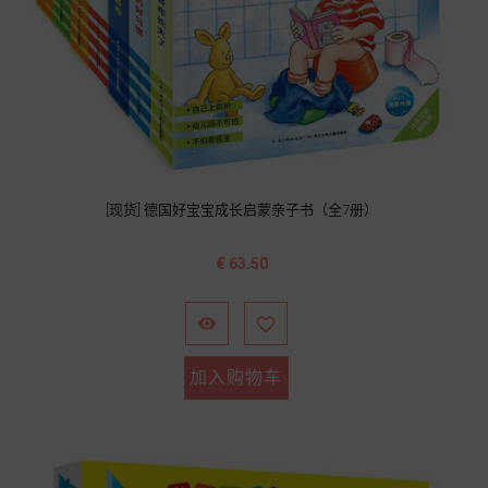
[现货] 德国好宝宝成长启蒙亲子书（全7册）
价
€ 63.50
格


加入购物车