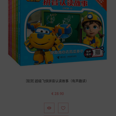
[现货] 超级飞侠拼音认读故事（有声趣读）
价
€ 28.90
格

