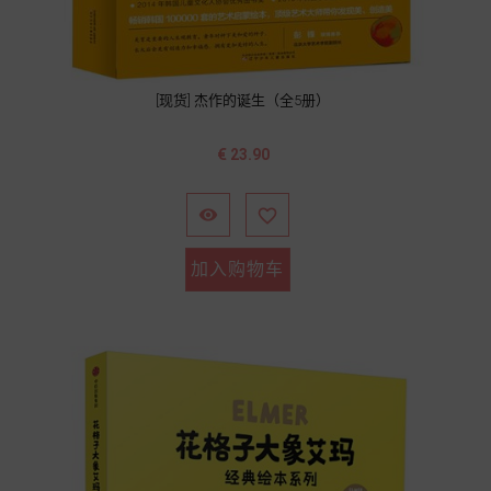
[现货] 杰作的诞生（全5册）
价
€ 23.90
格


加入购物车