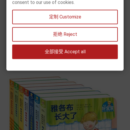
consent to our use of cookies.
[现货] DK我的第一本编程思维启蒙书
定制 Customize
价
€ 22.90
格


拒绝 Reject
加入购物车
全部接受 Accept all