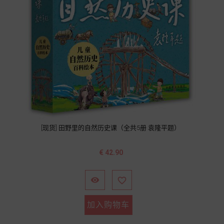
[现货] 田野里的自然历史课（全共5册 袁隆平题）
价
€ 42.90
格


加入购物车