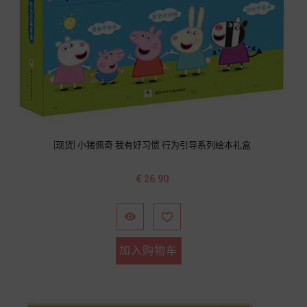
[现货] 小猪佩奇 我有好习惯 行为引导系列绘本礼盒
价
€ 26.90
格


加入购物车