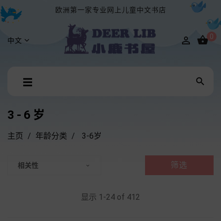
欧洲第一家专业网上儿童中文书店
0


中文
Toggle

☰
navigation
3-6岁
主页
年龄分类
3-6岁
筛选
相关性

显示 1-24 of 412