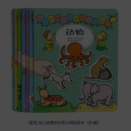
[现货] 幼儿启蒙知识库认知贴纸书（全8册）