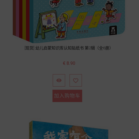
[现货] 幼儿启蒙知识库认知贴纸书 第2辑（全6册）
价
€ 8.90
格


加入购物车