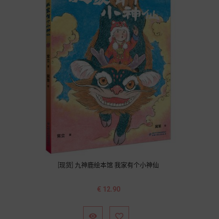
[现货] 九神鹿绘本馆 我家有个小神仙
价
€ 12.90
格

