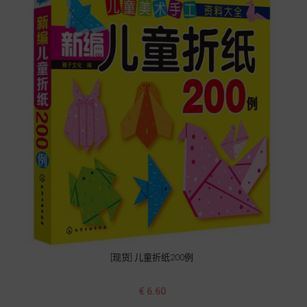
[现货] 儿童折纸200例
价
€ 6.60