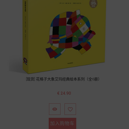
[现货] 花格子大象艾玛经典绘本系列（全6册）
价
€ 24.90
格


加入购物车