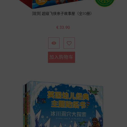
[现货] 超级飞侠亲子故事屋（全30册）
价
€ 33.90
格


加入购物车