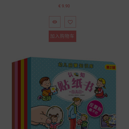
价
€ 9.90
格


加入购物车