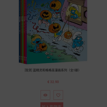
[现货] 蓝精灵和格格巫漫画系列（全5册）
价
€ 32.90
格


加入购物车