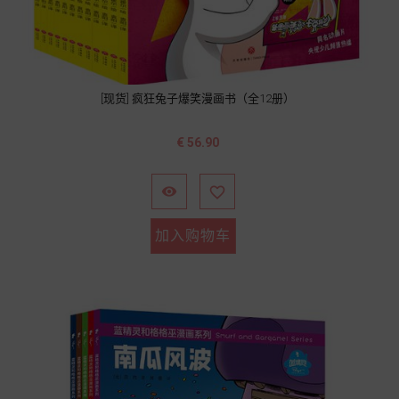
[现货] 疯狂兔子爆笑漫画书（全12册）
价
€ 56.90
格


加入购物车