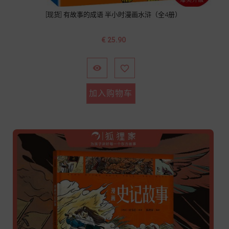
[现货] 有故事的成语 半小时漫画水浒（全4册）
价
€ 25.90
格


加入购物车