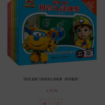
[现货] 超级飞侠拼音认读故事（有声趣读）
价
€ 28.90
格

