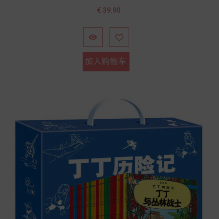
价
€ 39.90
格


加入购物车