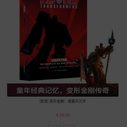
[现货] 变形金刚：威震天万岁
价
€ 25.90
格