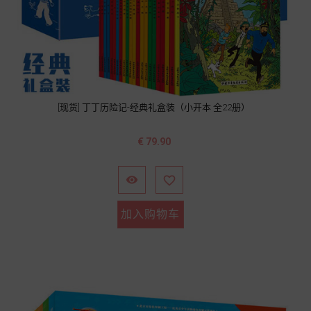
[现货] 丁丁历险记-经典礼盒装（小开本 全22册）
价
€ 79.90
格


加入购物车