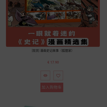
[现货] 漫画史记故事（狐狸家）
价
€ 17.90
格


加入购物车