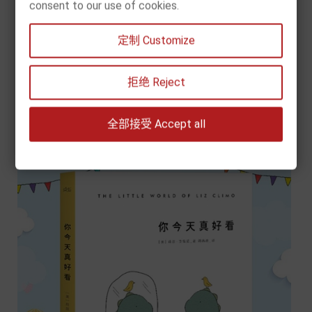
consent to our use of cookies.
[现货] 爱你的一万种方式（莉兹·克里莫）
定制 Customize
价
€ 11.90
格


拒绝 Reject
加入购物车
全部接受 Accept all