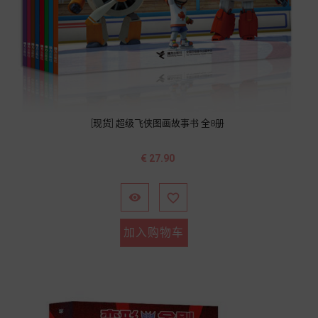
[现货] 超级飞侠图画故事书 全8册
价
€ 27.90
格


加入购物车