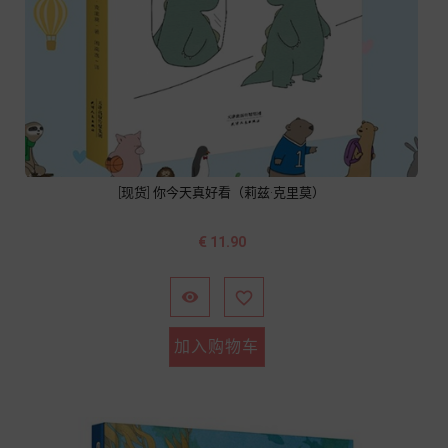
[现货] 你今天真好看（莉兹·克里莫）
价
€ 11.90
格


加入购物车