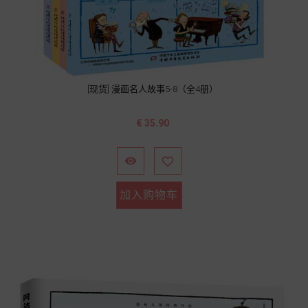
[现货] 漫画名人故事5-8（全4册）
价
€ 35.90
格


加入购物车