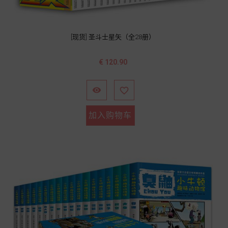
[现货] 圣斗士星矢（全28册）
价
€ 120.90
格


加入购物车