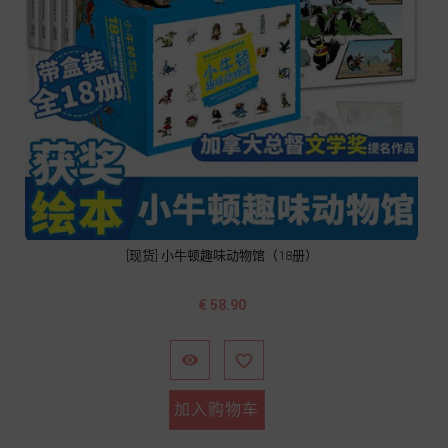
[现货] 小牛顿趣味动物馆（18册）
价
€ 58.90
格


加入购物车