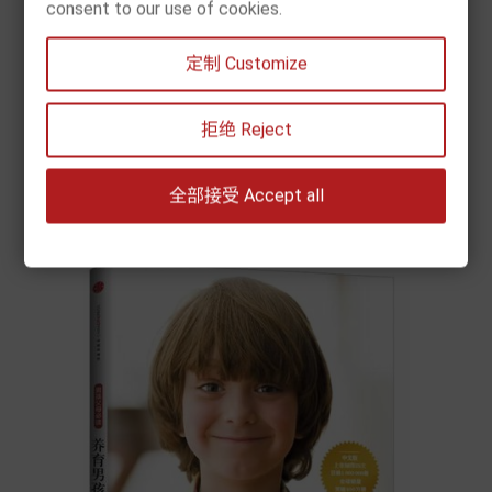
consent to our use of cookies.
[现货] 巴甫洛夫的狗 改变心理学的50个实验
定制 Customize
价
€ 10.90
格


拒绝 Reject
加入购物车
全部接受 Accept all