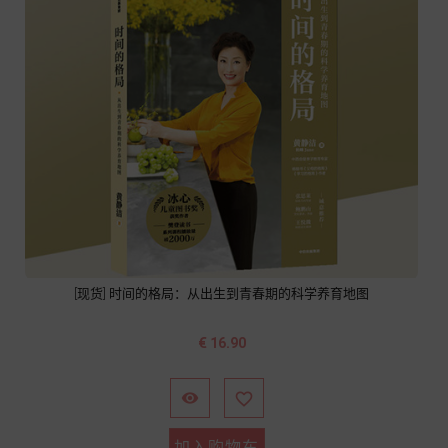
[现货] 时间的格局：从出生到青春期的科学养育地图
价
€ 16.90
格


加入购物车