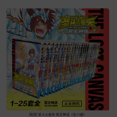
[现货] 圣斗士星矢·冥王神话（全25册）