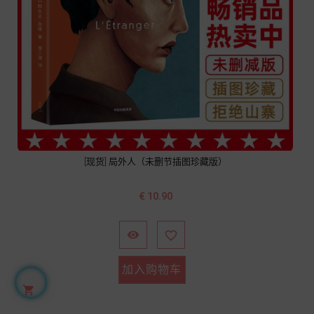
[现货] 局外人（未删节插图珍藏版）
价
€ 10.90
格


加入购物车
