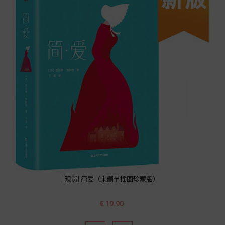
[现货] 简爱（未删节插图珍藏版）
价
€ 19.90
格