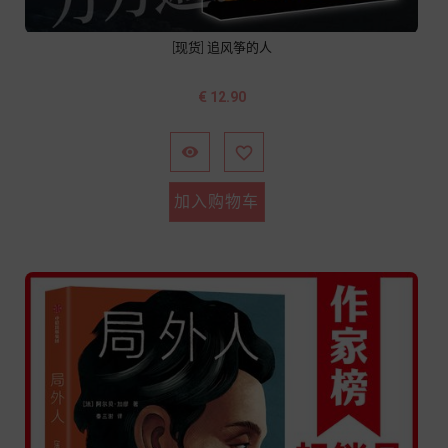
[现货] 追风筝的人
价
€ 12.90
格


加入购物车