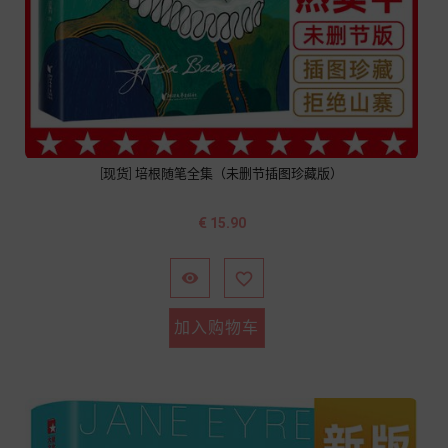
[现货] 培根随笔全集（未删节插图珍藏版）
价
€ 15.90
格


加入购物车