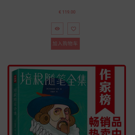
价
€ 119.00
格


加入购物车