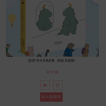
[现货] 你今天真好看（莉兹·克里莫）
价
€ 11.90
格


加入购物车