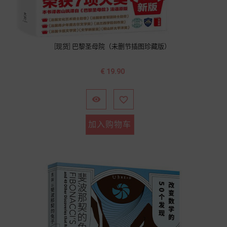
[现货] 巴黎圣母院（未删节插图珍藏版）
价
€ 19.90
格


加入购物车