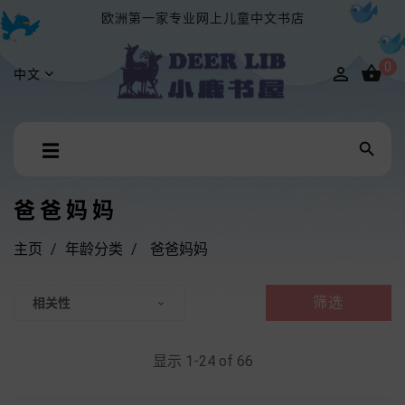
欧洲第一家专业网上儿童中文书店
0


中文
Toggle

☰
navigation
爸爸妈妈
主页
年龄分类
爸爸妈妈
筛选
相关性

显示 1-24 of 66