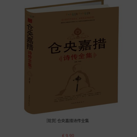
[现货] 仓央嘉措诗传全集
价
€ 9.90