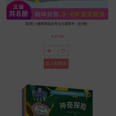
[现货] 小猪佩奇玩出专注力游戏书（全8册）
价
€ 27.90
格


加入购物车