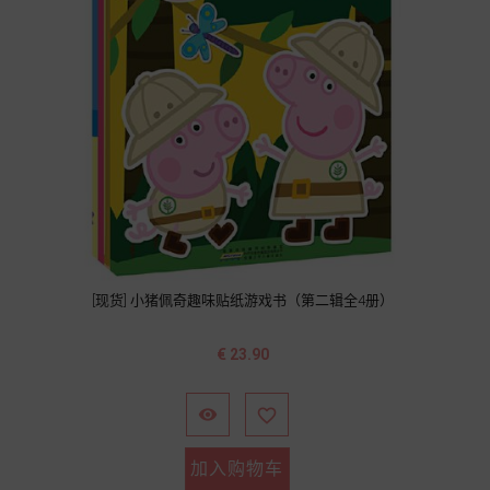
[现货] 小猪佩奇趣味贴纸游戏书（第二辑全4册）
价
€ 23.90
格


加入购物车