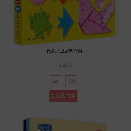
[现货] 儿童折纸200例
价
€ 6.60
格


加入购物车