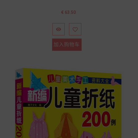
价
€ 63.50
格


加入购物车