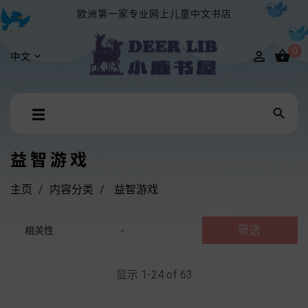
欧洲第一家专业网上儿童中文书店
0


中文
Toggle

☰
navigation
益智游戏
主页
内容分类
益智游戏
筛选
相关性

显示 1-24 of 63