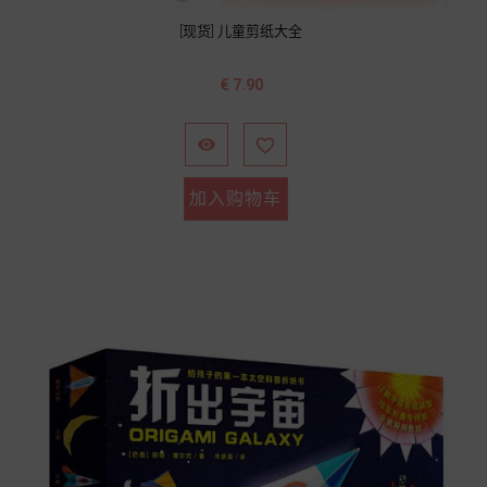
[现货] 儿童剪纸大全
价
€ 7.90
格


加入购物车