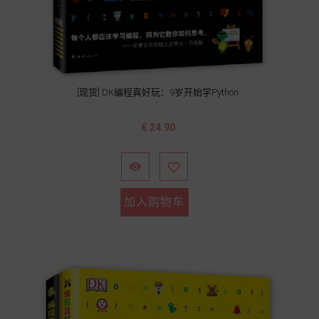
[现货] DK编程真好玩：9岁开始学Python
价
€ 24.90
格


加入购物车