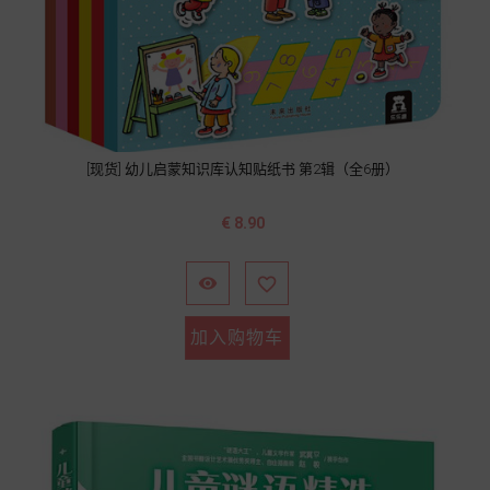
[现货] 幼儿启蒙知识库认知贴纸书 第2辑（全6册）
价
€ 8.90
格


加入购物车