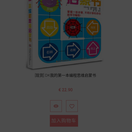
[现货] DK我的第一本编程思维启蒙书
价
€ 22.90
格


加入购物车