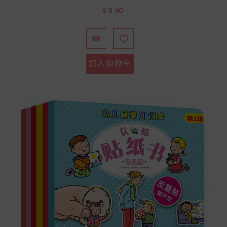
价
€ 9.90
格


加入购物车