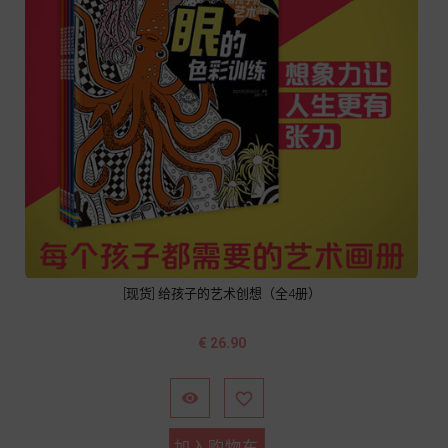
[现货] 给孩子的艺术创想（全4册）
价
€ 26.90
格


加入购物车