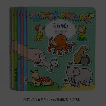
[现货] 幼儿启蒙知识库认知贴纸书（全8册）