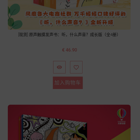
[现货] 原声触摸发声书：听，什么声音？成长版（全4册）
价
€ 46.90
格


加入购物车