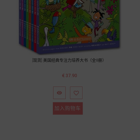
[现货] 美国经典专注力培养大书（全8册）
价
€ 37.90
格


加入购物车