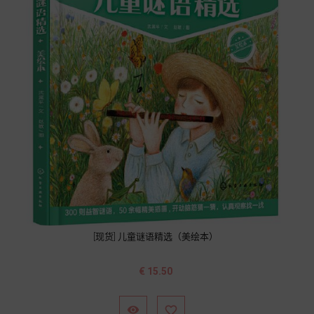
[现货] 儿童谜语精选（美绘本）
价
€ 15.50
格

