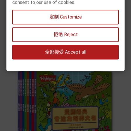
consent to our use of cookies.
[现货] 英国幼儿经典主题贴纸书（4册）
定制 Customize
价
€ 25.90
格


拒绝 Reject
加入购物车
全部接受 Accept all