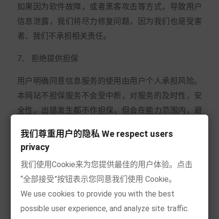
如果因为软件故障，或者黑客攻击等方式，导致用户
信息泄露，我们将尽力修复问题，因为我们也是受害
者、我们不承担相关责任。
7． 拒绝提供担保
用户明确同意信息服务的使用由用户个人承担风险。
本网站不担保服务不会受中断，对服务的及时性，安
全性，出错发生都不作担保，但会在能力范围内，避
免出错。
我们尊重用户的隐私 We respect users
privacy
8．有限责任
我们使用Cookie来为您提供最佳的用户体验。点击
本网站对任何直接、间接、偶然、特殊及继起的损害
“全部接受”按钮表示您同意我们使用 Cookie。
不负责任，这些损害来自：不正当使用本网站服务，
We use cookies to provide you with the best
或用户传送的信息不符合规定等。这些行为都有可能
possible user experience, and analyze site traffic.
导致本网站形象受损，所以本网站事先提出这种损害