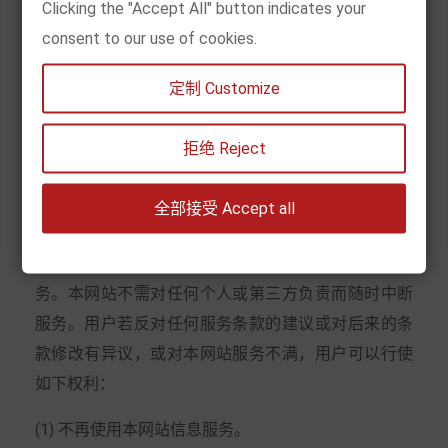
Clicking the "Accept All" button indicates your
的可能性，同时会尽量避免这种损害的发生。
consent to our use of cookies.
9．信息的储存及限制
定制 Customize
本网站有判定用户的行为是否符合本网站服务条款的
要求和精神的权利，如果用户违背本网站服务条款的
拒绝 Reject
规定，本网站有权中断其服务的帐号。
全部接受 Accept all
10．结束服务
用户或本网站可随时根据实际情况中断一项或多项服
务。本网站不需对任何个人或第三方负责而随时中断
服务。用户若反对任何服务条款的建议或对后来的条
款修改有异议，或对本网站服务不满，用户可以行使
如下权利：
(1) 不再使用本网站信息服务。