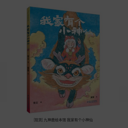
[现货] 九神鹿绘本馆 我家有个小神仙