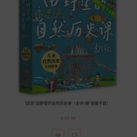
[现货] 田野里的自然历史课（全共5册 袁隆平题）
价
€ 42.90
格

