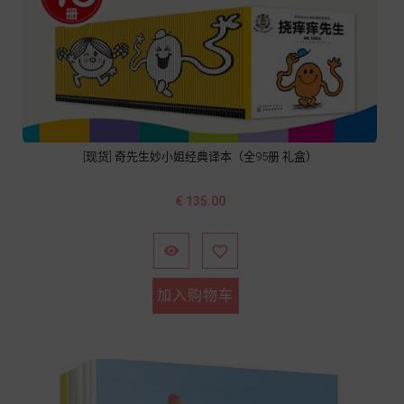
[现货] 奇先生妙小姐经典译本（全95册 礼盒）
价
€ 135.00
格


加入购物车