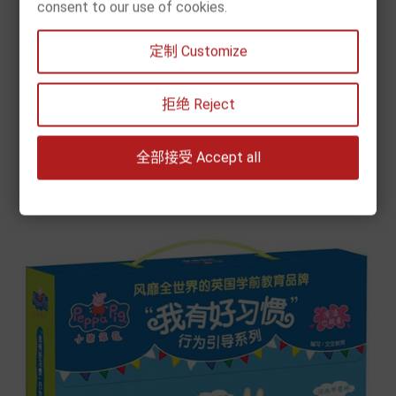
consent to our use of cookies.
[现货] 小猪佩奇玩出专注力游戏书（全8册）
定制 Customize
价
€ 27.90
格


拒绝 Reject
加入购物车
全部接受 Accept all