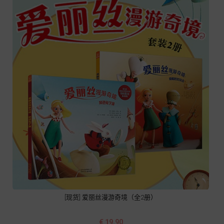
[现货] 爱丽丝漫游奇境（全2册）
价
€ 19.90