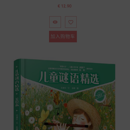
价
€ 12.90
格


加入购物车