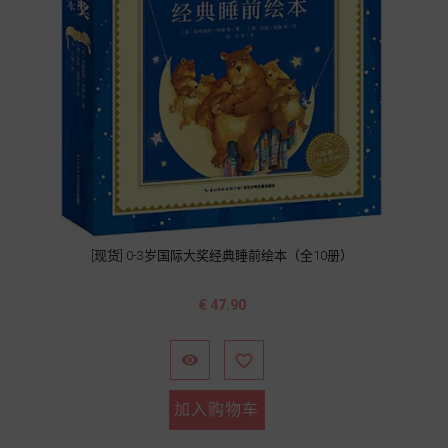
[现货] 0-3岁国际大奖经典睡前绘本（全10册）
价
€ 47.90
格


加入购物车