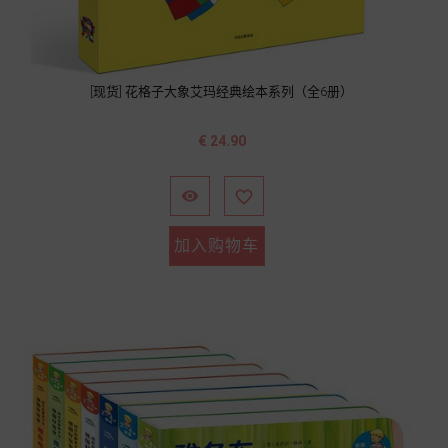
[现货] 花格子大象艾玛经典绘本系列（全6册）
价
€ 24.90
格


加入购物车