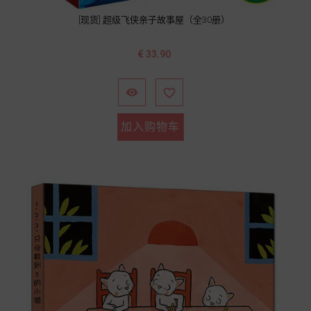
[现货] 超级飞侠亲子故事屋（全30册）
价
€ 33.90
格


加入购物车