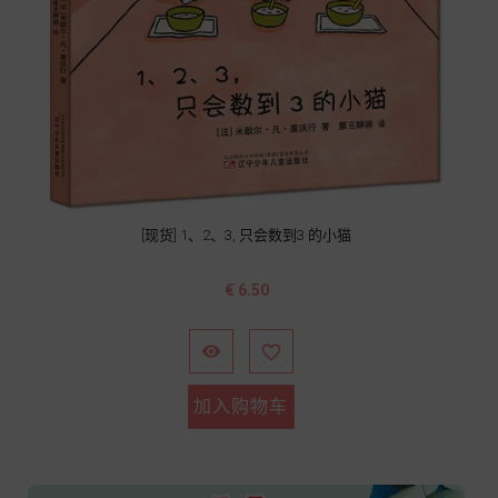
[现货] 1、2、3, 只会数到3 的小猫
价
€ 6.50
格


加入购物车