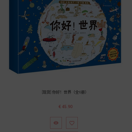
[现货] 你好！世界（全6册）
价
€ 45.90
格

