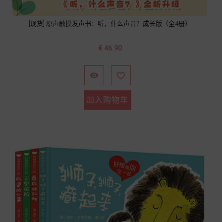
[现货] 原声触摸发声书：听，什么声音？成长版（全4册）
价
€ 46.90
格


加入购物车