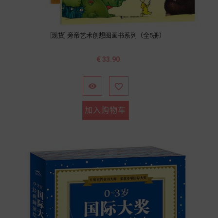
[现货] 旁帝艺术创想图画书系列（全5册）
价
€ 33.90
格


加入购物车