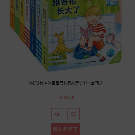
[现货] 德国好宝宝成长启蒙亲子书（全7册）
价
€ 63.50
格


加入购物车