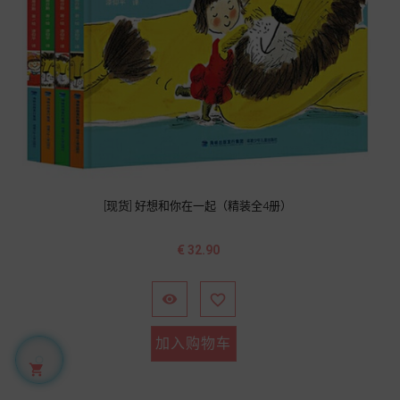
[现货] 好想和你在一起（精装全4册）
价
€ 32.90
格


加入购物车
