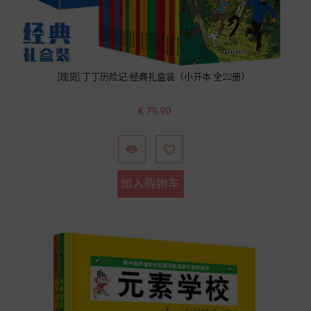
[现货] 丁丁历险记-经典礼盒装（小开本 全22册）
价
€ 79.90
格


加入购物车