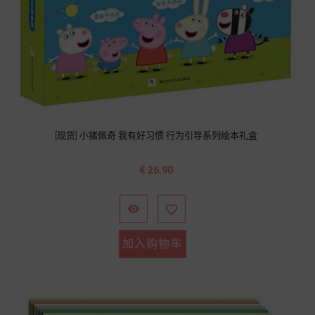
[现货] 小猪佩奇 我有好习惯 行为引导系列绘本礼盒
价
€ 26.90
格


加入购物车