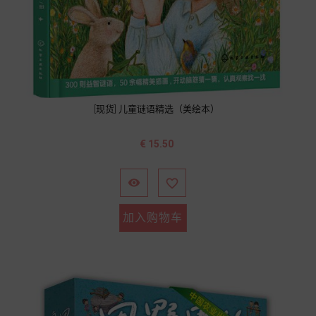
[现货] 儿童谜语精选（美绘本）
价
€ 15.50
格


加入购物车