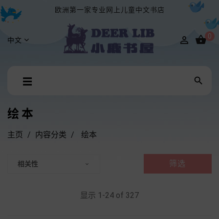
欧洲第一家专业网上儿童中文书店
0


中文
Toggle

☰
navigation
绘本
主页
内容分类
绘本
筛选
相关性

显示 1-24 of 327