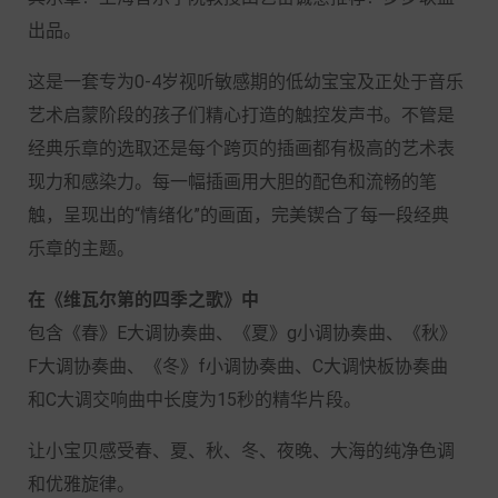
出品。
这是一套专为0-4岁视听敏感期的低幼宝宝及正处于音乐
艺术启蒙阶段的孩子们精心打造的触控发声书。不管是
经典乐章的选取还是每个跨页的插画都有极高的艺术表
现力和感染力。每一幅插画用大胆的配色和流畅的笔
触，呈现出的“情绪化”的画面，完美锲合了每一段经典
乐章的主题。
在《维瓦尔第的四季之歌》中
包含《春》E大调协奏曲、《夏》g小调协奏曲、《秋》
F大调协奏曲、《冬》f小调协奏曲、C大调快板协奏曲
和C大调交响曲中长度为15秒的精华片段。
让小宝贝感受春、夏、秋、冬、夜晚、大海的纯净色调
和优雅旋律。