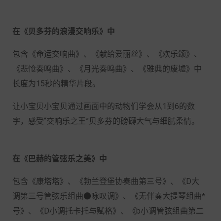
在《贝多芬的浪漫交响乐》中
包含《命运交响曲》、《献给爱丽丝》、《欢乐颂》、
《悲怆奏鸣曲》、《月光奏鸣曲》、《雅典的废墟》中
长度为15秒的精华片段。
让小宝贝小宝贝通过画面中的动物们学会从1到6的数
字，感受“交响乐之王”贝多芬的磅礴大气与细腻柔情。
在《巴赫的管弦乐之美》中
包含《康塔塔》、《勃兰登堡协奏曲第三号》、《D大
调第三号管弦乐组曲●咏叹调》、《无伴奏大提琴组曲*
号》、《D小调托卡托与赋格》、《b小调管弦组曲第二