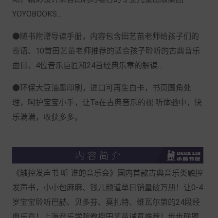
YOYOBOOKS…
●随书附赠导读手册，内容包含田艺苗老师给孩子们的
寄语、10首田艺苗老师推荐的适合孩子聆听的古典音乐
曲目、4位音乐巨匠和24首经典乐章的解读…
●环保大豆油墨印刷，进口可再生白卡，书页圆角处
理，呵护宝宝小手，让Ta在古典音乐的视 听体验中，快
乐满满，收获多多。
《触控发声书 听 谁的音乐会》国内首款古典音乐类触控
发声书，小小包麻麻、钱儿频道单日销量破万册！让0-4
岁宝宝聆听巴赫、贝多芬、莫扎特、维瓦尔第的24段经
典乐章！上海音乐学院教授田艺苗诚意推荐！步步联盟