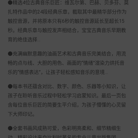
●精选4位古典音乐巨匠：维瓦尔第、巴赫、贝多芬、莫
扎特作品中的24段经典乐章，截取其中最精华部分作为
触控音源，并将原本只有6秒的触控音源延长至超长15
秒。经典乐章与触控发声相结合，宝宝古典音乐早期教
育的绝佳选择…
●充满幽默意趣的油画艺术和古典音乐完美结合，用流
畅的点与线、大胆的用色、画面的“情绪”渲染力烘托音
乐的“情感表达”，让孩子轻松感知音乐的意境…
●每本书还蕴含对比、数字、颜色、乐器等小知识，让
孩子在聆听音乐过程中轻松学习启蒙知识。最后一页包
含每位音乐巨匠的简要生平介绍，为孩子懵懂的心灵留
下大师印记。
●全套书画风成熟可爱，色彩明亮柔和、细节精细生
动，精彩设计来自比利时著名的专业儿童出版集团