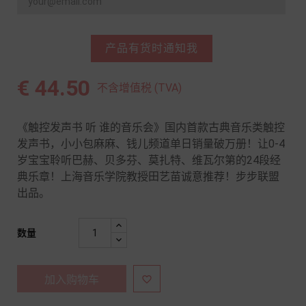
产品有货时通知我
€ 44.50
不含增值税 (TVA)
《触控发声书 听 谁的音乐会》国内首款古典音乐类触控
发声书，小小包麻麻、钱儿频道单日销量破万册！让0-4
岁宝宝聆听巴赫、贝多芬、莫扎特、维瓦尔第的24段经
典乐章！上海音乐学院教授田艺苗诚意推荐！步步联盟
出品。
数量
加入购物车
