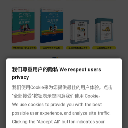
我们尊重用户的隐私 We respect users
privacy
我们使用Cookie来为您提供最佳的用户体验。点击
1、 畅销美国400多万册，被翻译成16种语言畅销全
“全部接受”按钮表示您同意我们使用 Cookie。
球；
We use cookies to provide you with the best
possible user experience, and analyze site traffic.
2、 让数百万孩子、父母和老师受益终身的经典之作；
Clicking the "Accept All" button indicates your