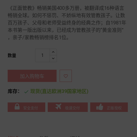
《正面管教》畅销美国400多万册，被翻译成16种语言
畅销全球。如何不惩罚、不娇纵地有效管教孩子。让数
百万孩子、父母和老师受益终身的经典之作；自1981年
本书第一版出版以来，已经成为管教孩子的“黄金准则”
，亲子/家教畅销榜排名1位。
数量
加入购物车

库存：
现货(直达欧洲39国家地区)

安全支付
极速交付
正版授权