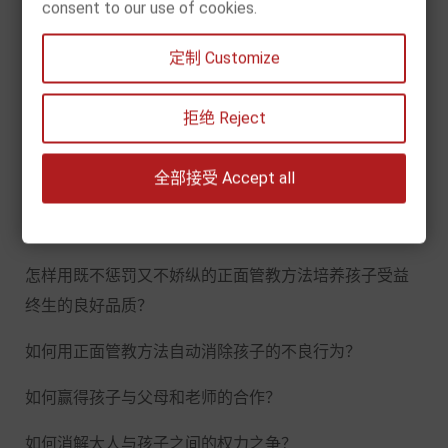
3、 自1981年本书第一版出版以来，《正面管教》已经
consent to our use of cookies.
成为管教孩子的“黄金准则”
定制 Customize
4、 简●尼尔森——教育学博士、杰出的心理学家——在
本书中告诉
拒绝 Reject
全部接受 Accept all
21世纪的父母和老师们：
惩罚和娇纵为什么对孩子都不好，并且不管用？
怎样用既不惩罚又不娇纵的正面管教方法培养孩子受益
终生的良好品质？
如何用正面管教方法自动消除孩子的不良行为？
如何赢得孩子与父母和老师的合作？
如何消解大人与孩子之间的权力之争？