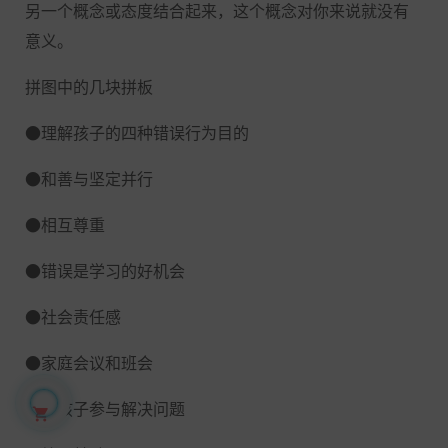
另一个概念或态度结合起来，这个概念对你来说就没有
意义。
拼图中的几块拼板
●理解孩子的四种错误行为目的
●和善与坚定并行
●相互尊重
●错误是学习的好机会
●社会责任感
●家庭会议和班会
●让孩子参与解决问题
