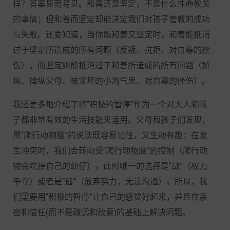
样？答案显而易见。和善还是坚定，不是什么性命攸关
的事情；但和善而坚定却能决定我们对孩子管教的成功
与失败。还要知道，当你既和善又坚定时，和善能抵消
过于坚定所造成的所有问题（反叛、抗拒、对自尊的挫
伤），而坚定则能抵消过于和善所造成的所有问题（娇
纵、操纵父母、被宠坏的小淘气鬼、对自尊的挫伤）。
我还更多地介绍了将“积极的暂停”作为一个对大人和孩
子都非常有效的生活技能来运用。父母和孩子们发现，
用“爬行动物脑”的说法既容易记住，又生动有趣：在发
生冲突时，我们会转向受“爬行动物脑”的控制（爬行动
物会吃掉自己的幼仔），此时唯一的选择是“战”（权力
争夺）或者是“逃”（放弃努力，无法沟通）。所以，我
们需要用“积极的暂停”让自己的感觉好起来，并且在亲
密和信任(而不是疏远和敌意)的基础上解决问题。