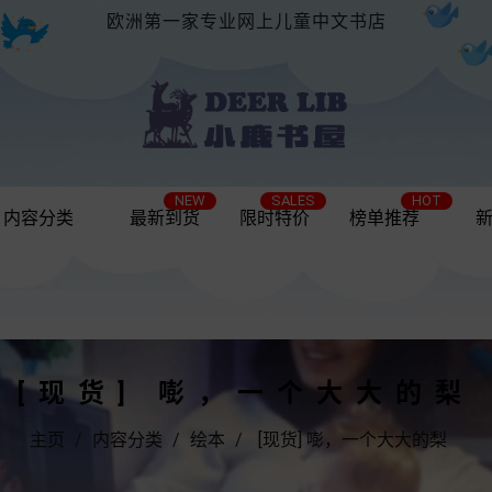
欧洲第一家专业网上儿童中文书店
NEW
SALES
HOT
内容分类
最新到货
限时特价
榜单推荐
[现货] 嘭，一个大大的梨
主页
内容分类
绘本
[现货] 嘭，一个大大的梨