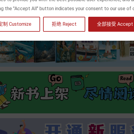
king the "Accept All" button indicates your consent to our use of 
定制 Customize
拒绝 Reject
全部接受 Accept a