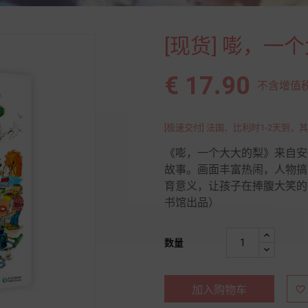
[现货] 嘭，一
€ 17.90
不含增值税 
[极速交付] 法国、比利时1-2天到，其
《嘭，一个大大的梨》来自安
故事。画面丰富热闹，人物搞
育意义，让孩子在捧腹大笑的
书馆出品）
数量
加入购物车
