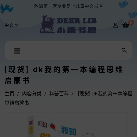
欧洲第一家专业网上儿童中文书店
0


中文
Toggle

☰
navigation
[现货] dk我的第一本编程思维
启蒙书
主页
内容分类
科普百科
[现货] DK我的第一本编程
思维启蒙书