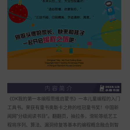
《DK我的第一本编程思维启蒙书》一本儿童编程的入门
工具书。荣获有童书奥斯卡之称的桂冠童书奖！中国新
闻网“分级阅读书目”。翻翻页，抽拉条，滑轮等纸艺工
程将序列、算法、漏洞修复等基本的编程概念融合到智