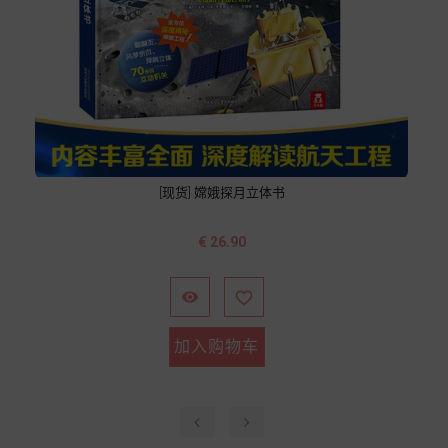
[现货] 嫦娥探月立体书
价
€ 26.90
格


加入购物车