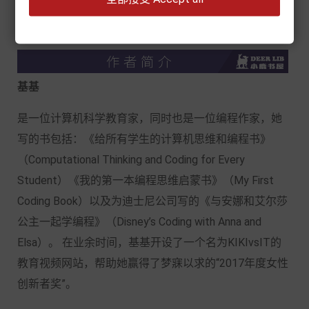
到的英语。
基基
是一位计算机科学教育家，同时也是一位编程作家，她
写的书包括：《给所有学生的计算机思维和编程书》
（Computational Thinking and Coding for Every
Student）《我的第一本编程思维启蒙书》（My First
Coding Book）以及为迪士尼公司写的《与安娜和艾尔莎
公主一起学编程》（Disney’s Coding with Anna and
Elsa）。 在业余时间，基基开设了一个名为KIKIvsIT的
教育视频网站，帮助她赢得了梦寐以求的“2017年度女性
创新者奖”。