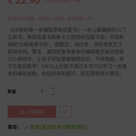
€ 22.90
不含增值税 (TVA)
[极速交付] 法国、比利时1-2天到，其他国家2-4天
《DK我的第一本编程思维启蒙书》一本儿童编程的入门
工具书。荣获有童书奥斯卡之称的桂冠童书奖！中国新
闻网“分级阅读书目”。翻翻页，抽拉条，滑轮等纸艺工
程将序列、算法、漏洞修复等基本的编程概念融合到智
力小游戏中，让孩子轻松掌握编程知识。不用电脑，亲
子在家就能学！5岁以上的孩子通过本书可以学习一些基
本的编程技能，包括排序和循环，而无需使用计算机。
数量
加入购物车

库存：
现货(直达欧洲39国家地区)
