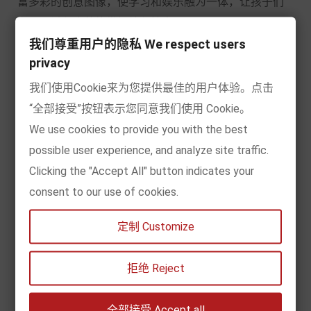
富多彩的创意图像，使学习和娱乐融为一体，让孩子们
在玩耍过程中熟练掌握编程技术。
我们尊重用户的隐私 We respect users
privacy
这是一本儿童编程入门工具书
我们使用Cookie来为您提供最佳的用户体验。点击
不需要用到电脑的离线编程书
“全部接受”按钮表示您同意我们使用 Cookie。
We use cookies to provide you with the best
用折叠页，翻翻，拉环，滑块等可动手操作的立体设计
possible user experience, and analyze site traffic.
增加了小朋友的互动。
Clicking the "Accept All" button indicates your
consent to our use of cookies.
编程的说明用拼图、迷宫和智力游戏的设计增加了学习
的乐趣，融娱乐与学习为一体。
定制 Customize
以大量图形辅助，简明易懂，编程也可以很简单。
拒绝 Reject
书的最后还专门总结了一张专业的编程英文词汇表，帮
助那些. 准备学习更高级编程软件的孩子，学习编程能用
全部接受 Accept all