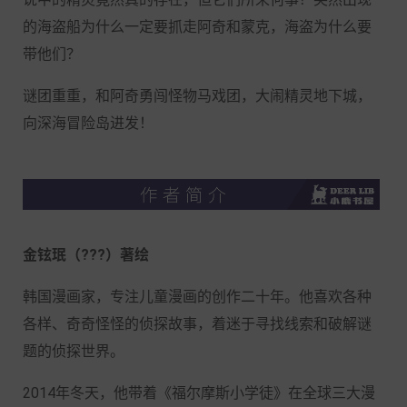
的海盗船为什么一定要抓走阿奇和蒙克，海盗为什么要
带他们？
谜团重重，和阿奇勇闯怪物马戏团，大闹精灵地下城，
向深海冒险岛进发！
金铉珉（
???
）
著绘
韩国漫画家，专注儿童漫画的创作二十年。他喜欢各种
各样、奇奇怪怪的侦探故事，着迷于寻找线索和破解谜
题的侦探世界。
2014年冬天，他带着《福尔摩斯小学徒》在全球三大漫