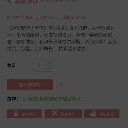
€ 26.90
不含增值税 (TVA)
[极速交付] 法国、比利时1-2天到，其他国家2-4天
《福尔摩斯小学徒》专为6-9岁孩子打造，从欧洲到亚
洲，伦敦到纽约，图书馆到校园，全球小读者传阅追
看！解谜破案，和阿奇拜师福尔摩斯，勇闯谜境！高山
精灵、狼娃、浣熊局长……精彩超乎想象！
数量
加入购物车

库存：
现货(直达欧洲39国家地区)

安全支付
极速交付
正版授权