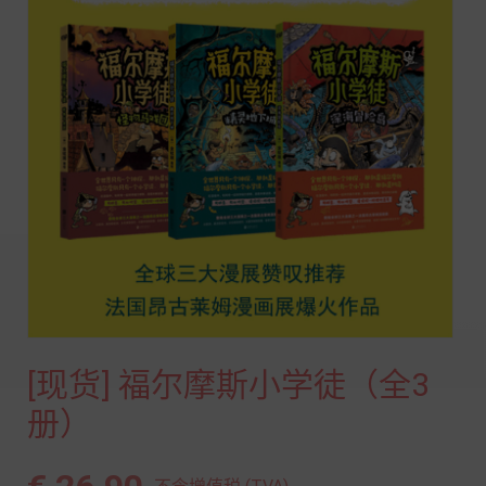
[现货] 福尔摩斯小学徒（全3
册）