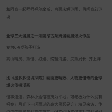
和阿奇一起拜师福尔摩斯，直面未解谜团，勇闯奇幻谜
境
全球三大漫展之一法国昂古莱姆漫画展爆火作品
专为6-9岁孩子打造
高山精灵、熊怪、狼娃、螃蟹海盗、浣熊局长…齐上阵
比《墨多多谜境探险》画面更精致、人物更怪奇的全球
爆火侦探漫画
怪事连连，森林小酒馆被夷为平地，可老板为什么没有
报案？月光下一闪而过的高大黑影是谁？精灵来访，传
说中的精灵竟然真的存在，但它们所来何事？突然出现