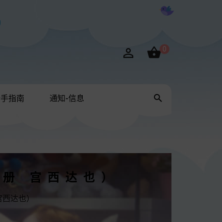

0


新手指南
通知-信息
7册 宫西达也）
宫西达也）