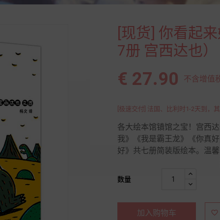
[现货] 你看
7册 宫西达也）
€ 27.90
不含增值税 
[极速交付] 法国、比利时1-2天到，其
各大绘本馆镇馆之宝！宫西达
我》《我是霸王龙》《你真好
好》共七册简装版绘本。温馨
数量
加入购物车
