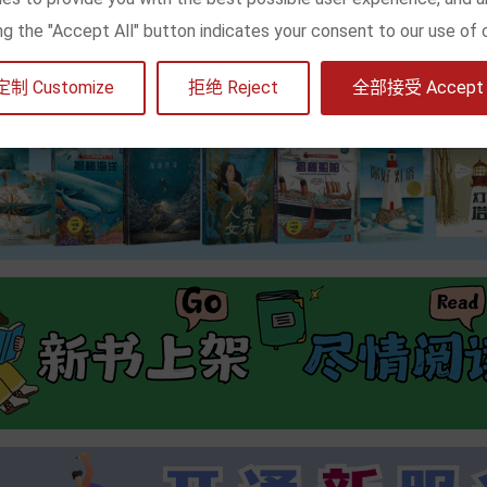
king the "Accept All" button indicates your consent to our use of 
定制 Customize
拒绝 Reject
全部接受 Accept a