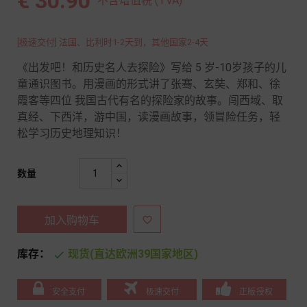
€ 30.90
不含增值税 (TVA)
[极速交付] 法国、比利时1-2天到，其他国家2-4天
《出发吧！和历史名人去探险》写给 5 岁-10岁孩子的儿
童通识图书。用漫画的形式讲了张骞、玄奘、郑和、徐
霞客等四位 我国古代有名的探险家的故事。闯西域、取
真经、下西洋，游中国，读漫画故事，领冒险任务，轻
松学习历史地理知识！
数量
加入购物车

库存：
现货(直达欧洲39国家地区)

安全支付
极速交付
正版授权