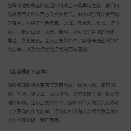
张骞和咕噜所在的使团即将开启一场异域之路，他们将
穿越河西走廊去西方寻找大月氏。书中以张骞出使西域
为背景，介绍了河西走廊、龙城、乌木禾、焉耆、塔里
木河、昆仑山脉、大宛、康居、大月氏等各地的历史、
地理、文化知识。让小朋友们简单了解张骞通西域的伟
大壮举，以及丝绸之路沿线的西域国家。
《我和郑和下西洋》
咕噜和郑和将从南京应天府出发，途径占城、满剌加、
苏门答腊、锡兰山、孟加拉湾、忽尔谟斯等地，抵达非
洲的麻林。让小朋友们简单了解明朝伟大的航海家郑和
七下西洋的伟大壮举。还可以知道海上丝绸之路沿线地
区的地理风貌、特产等等。