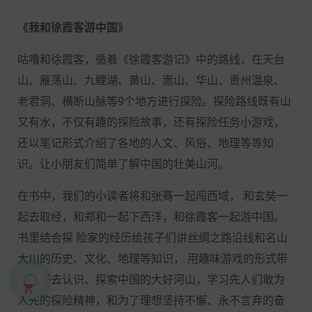
《我和徐霞客游中国》
咕噜和徐霞客，循着《徐霞客游记》中的路线，在天台
山、雁荡山、九鲤湖、黄山、嵩山、华山、贵州温泉、
老君洞、横断山脉等9个地方进行探险。探险路线既有山
又有水，不仅有趣的探险故事，还有探险任务小游戏，
还以笔记形式介绍了各地的人文、风俗、地理等等知
识。让小朋友们简单了解中国的壮美山河。
在书中，我们的小读者将和张骞一起闯西域， 和玄奘一
起去取经，和郑和一起下西洋，和徐霞客一起游中国。
书里结合探 险家的经历给孩子们讲丝绸之路沿线和名山
大川的历史、文化、地理等知识， 用趣味游戏的形式带
领孩子去认识、探索中国的大好河山，学习先人们敢为

人先的探险精神，和为了理想坚持不懈、永不言弃的奋