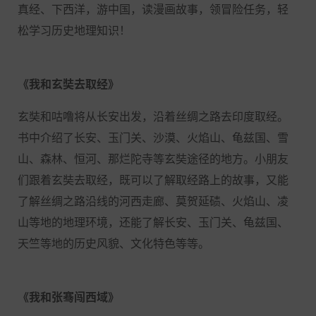
真经、下西洋，游中国，读漫画故事，领冒险任务，轻
松学习历史地理知识！
《我和玄奘去取经》
玄奘和咕噜将从长安出发，沿着丝绸之路去印度取经。
书中介绍了长安、玉门关、沙漠、火焰山、龟兹国、雪
山、森林、恒河、那烂陀寺等玄奘途径的地方。小朋友
们跟着玄奘去取经，既可以了解取经路上的故事，又能
了解丝绸之路沿线的河西走廊、莫贺延碛、火焰山、凌
山等地的地理环境，还能了解长安、玉门关、龟兹国、
天竺等地的历史风貌、文化特色等等。
《我和张骞闯西域》