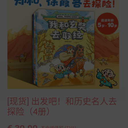
[现货] 出发吧！和历史名人去
探险（4册）