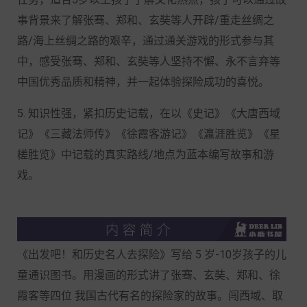
事背景来了解张骞、郑和、玄奘等人开辟/重走丝绸之
路/海上丝绸之路的艰辛，通过通关游戏的形式参与其
中，感受张骞、郑和、玄奘等人坚持不懈、永不言弃等
中国优秀品质和精神，并一起体验探险成功的喜悦。
5. 知识性强，紧扣历史记载，在以《史记》《大唐西域
记》《三藏法师传》《徐霞客游记》《瀛涯胜览》《星
槎胜览》中记载的真实路线/地点为蓝本编写故事和游
戏。
《出发吧！和历史名人去探险》写给 5 岁-10岁孩子的儿
童通识图书。用漫画的形式讲了张骞、玄奘、郑和、徐
霞客等四位 我国古代有名的探险家的故事。闯西域、取