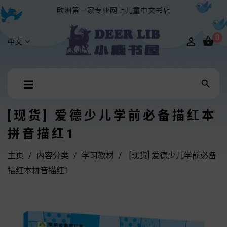
欧洲第一家专业网上儿童中文书店
0


中文
Toggle

☰
navigation
[现货] 爱德少儿学前必备描红本
拼音描红1
主页
内容分类
学习教材
[现货] 爱德少儿学前必备
描红本拼音描红1