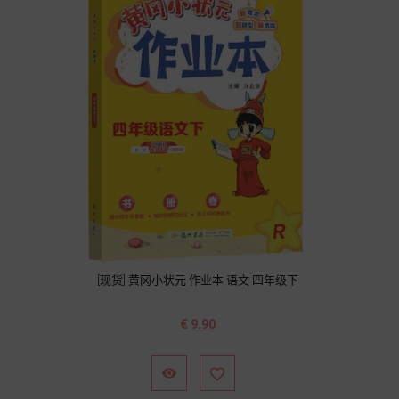
[现货] 黄冈小状元 作业本 语文 四年级下
价
€ 9.90
格

