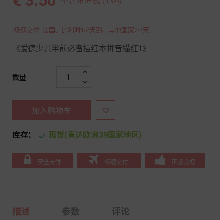
€ 3.50
不含增值税 (TVA)
[极速交付] 法国、比利时1-2天到，其他国家2-4天
《爱德少儿学前必备描红本拼音描红1》
数量
加入购物车

库存：
现货(直达欧洲39国家地区)

安全支付
极速交付
正版授权
描述
参数
评论