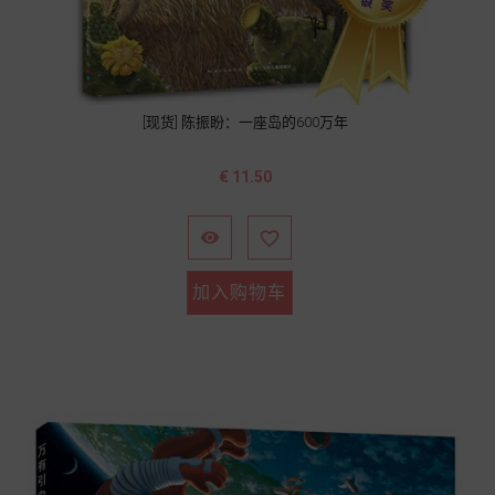
[现货] 陈振盼：一座岛的600万年
价
€ 11.50
格


加入购物车