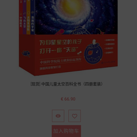
[现货] 中国儿童太空百科全书（四册套装）
价
€ 66.90
格


加入购物车