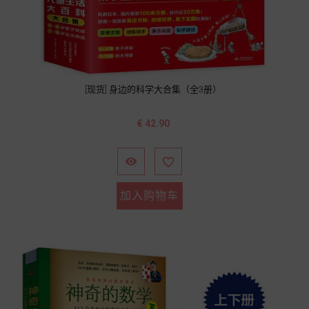
[现货] 身边的科学大合集（全3册）
价
€ 42.90
格


加入购物车