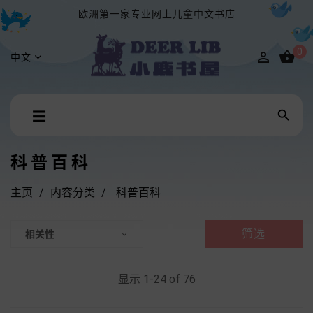
欧洲第一家专业网上儿童中文书店
0


中文
Toggle

☰
navigation
科普百科
主页
内容分类
科普百科
筛选
相关性

显示 1-24 of 76