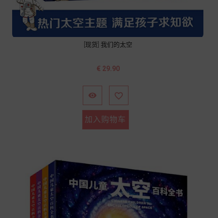
[现货] 我们的太空
价
€ 29.90
格


加入购物车