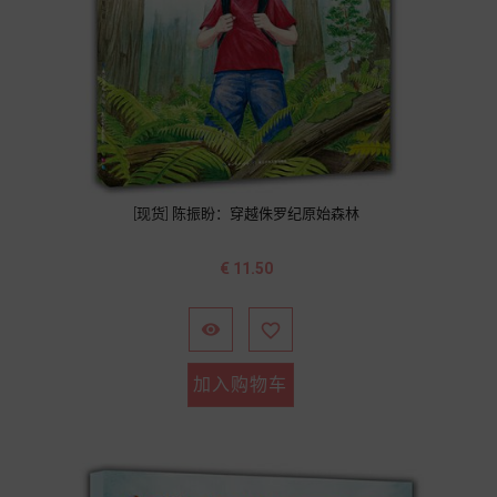
[现货] 陈振盼：穿越侏罗纪原始森林
价
€ 11.50
格


加入购物车