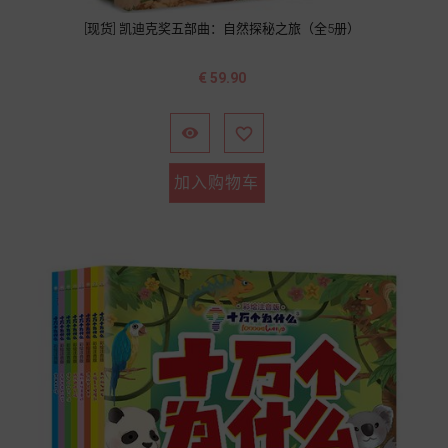
[现货] 凯迪克奖五部曲：自然探秘之旅（全5册）
价
€ 59.90
格


加入购物车