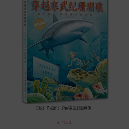
[现货] 陈振盼：穿越寒武纪珊瑚礁
价
€ 11.50