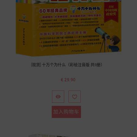
[现货] 十万个为什么（彩绘注音版 共8册）
价
€ 29.90
格


加入购物车