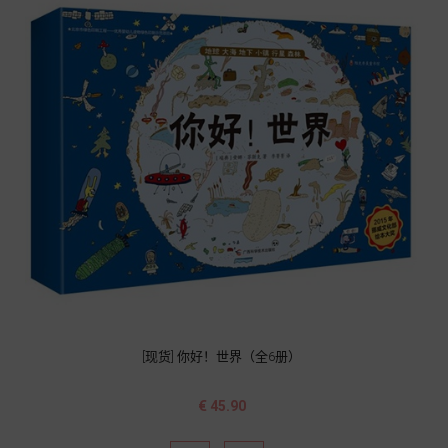
[现货] 你好！世界（全6册）
价
€ 45.90
格