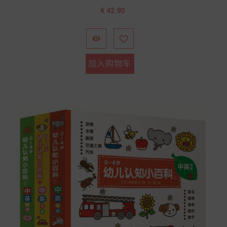
价
€ 42.90
格


加入购物车