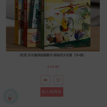
[现货] 乐乐趣揭秘翻翻书 揭秘四大名著（共4册）
价
€ 54.90
格


加入购物车
