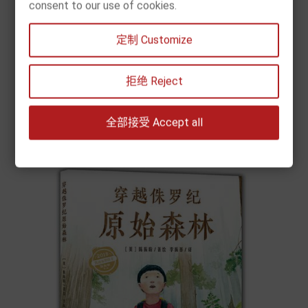
consent to our use of cookies.
[现货] 陈振盼：大峡谷（凯迪克奖科普绘本）
定制 Customize
价
€ 17.90
格


拒绝 Reject
加入购物车
全部接受 Accept all