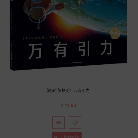
[现货] 陈振盼：万有引力
价
€ 11.50
格


加入购物车