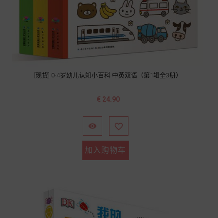
[现货] 0-4岁幼儿认知小百科 中英双语（第1辑全3册）
价
€ 24.90
格


加入购物车