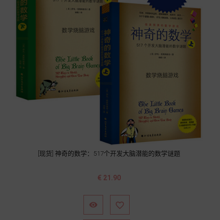
[现货] 神奇的数学：517个开发大脑潜能的数学谜题
价
€ 21.90
格

