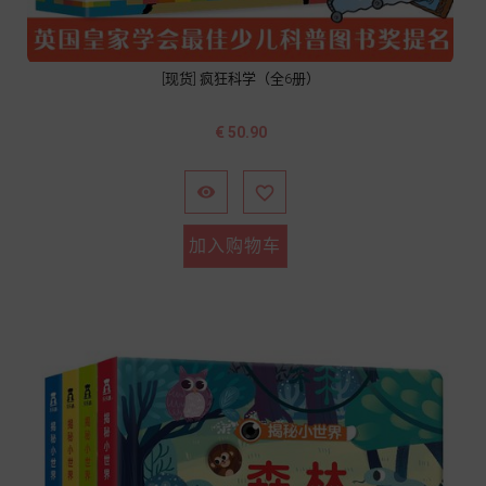
[现货] 疯狂科学（全6册）
价
€ 50.90
格


加入购物车